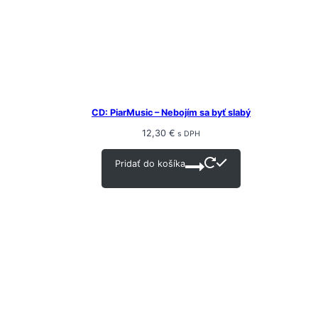
CD: PiarMusic – Nebojím sa byť slabý
12,30
€
s DPH
Pridať do košíka