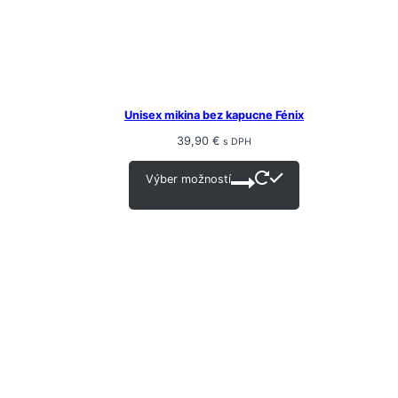
Unisex mikina bez kapucne Fénix
39,90
€
s DPH
Výber možností