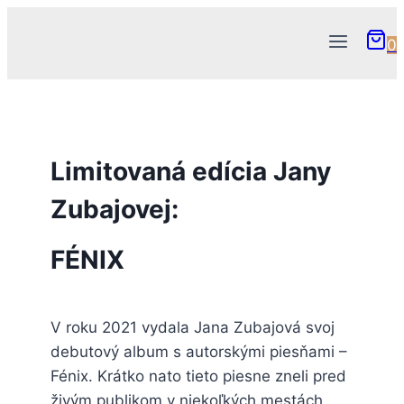
Skip
to
0
content
Limitovaná edícia Jany
Zubajovej:
FÉNIX
V roku 2021 vydala Jana Zubajová svoj
debutový album s autorskými piesňami –
Fénix. Krátko nato tieto piesne zneli pred
živým publikom v niekoľkých mestách