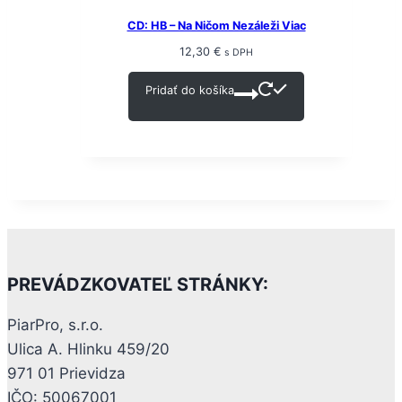
CD: HB – Na Ničom Nezáleži Viac
12,30
€
s DPH
Pridať do košíka
PREVÁDZKOVATEĽ STRÁNKY:
PiarPro, s.r.o.
Ulica A. Hlinku 459/20
971 01 Prievidza
IČO: 50067001