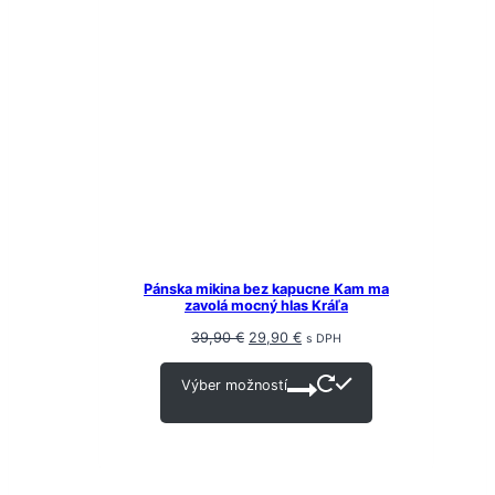
Pánska mikina bez kapucne Kam ma
zavolá mocný hlas Kráľa
Original
Current
39,90
€
29,90
€
s DPH
price
price
was:
is:
Výber možností
39,90 €.
29,90 €.