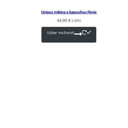
Unisex mikina s kapucňou Fénix
44,90
€
s DPH
Výber možností